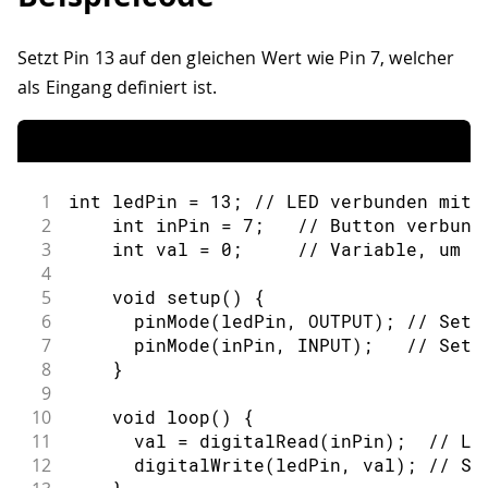
Setzt Pin 13 auf den gleichen Wert wie Pin 7, welcher
als Eingang definiert ist.
1
int
 ledPin 
=
13
;
// LED verbunden mit 
2
int
 inPin 
=
7
;
// Button verbund
3
int
 val 
=
0
;
// Variable, um d
4
5
void
setup
(
)
{
6
pinMode
(
ledPin
,
OUTPUT
)
;
// Setz
7
pinMode
(
inPin
,
INPUT
)
;
// Setz
8
}
9
10
void
loop
(
)
{
11
      val 
=
digitalRead
(
inPin
)
;
// Li
12
digitalWrite
(
ledPin
,
 val
)
;
// Se